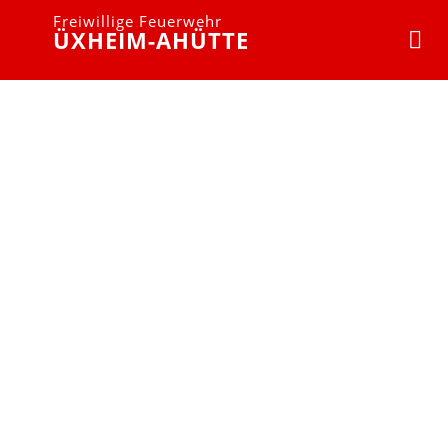
Freiwillige Feuerwehr
ÜXHEIM-AHÜTTE