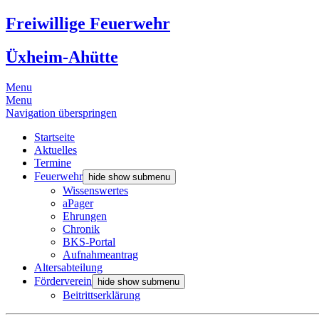
Freiwillige Feuerwehr
Üxheim-Ahütte
Menu
Menu
Navigation überspringen
Startseite
Aktuelles
Termine
Feuerwehr
hide show submenu
Wissenswertes
aPager
Ehrungen
Chronik
BKS-Portal
Aufnahmeantrag
Altersabteilung
Förderverein
hide show submenu
Beitrittserklärung