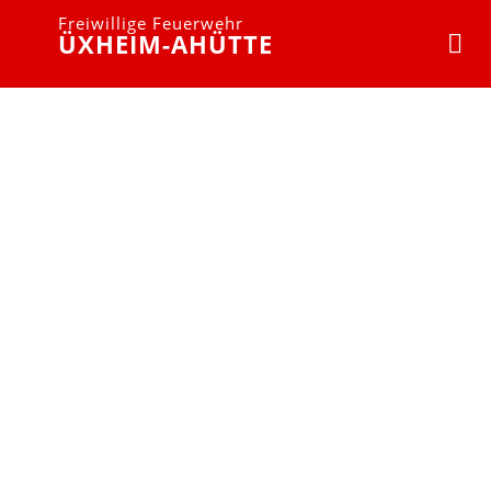
Freiwillige Feuerwehr
ÜXHEIM-AHÜTTE