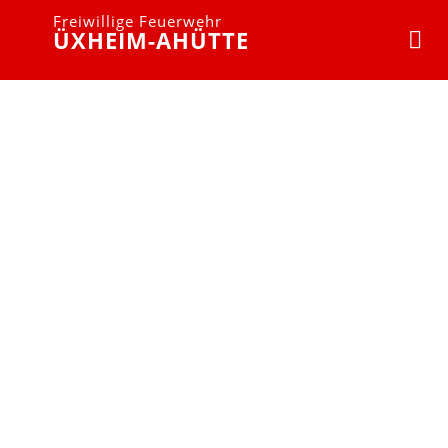
Freiwillige Feuerwehr
ÜXHEIM-AHÜTTE