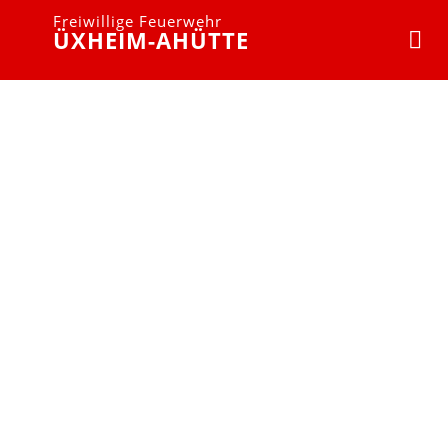
Freiwillige Feuerwehr
ÜXHEIM-AHÜTTE