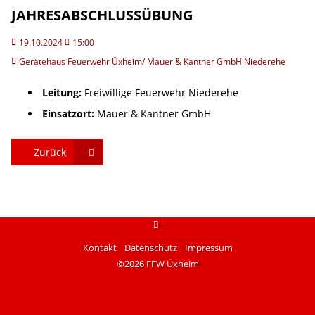
JAHRESABSCHLUSSÜBUNG
19.10.2024
15:00
Gerätehaus Feuerwehr Üxheim/ Mauer & Kantner GmbH Niederehe
Leitung:
Freiwillige Feuerwehr Niederehe
Einsatzort:
Mauer & Kantner GmbH
Zurück
instagram
Kontakt
Datenschutz
Impressum
©2026 FFW Üxheim